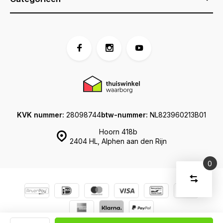
KVK nummer:
28098744
btw-nummer:
NL823960213B01
Hoorn 418b
2404 HL, Alphen aan den Rijn
0
Vergelijk
Start
producte
U
Verwijder
heeft
alle
producten
vergelijki
geen
© Koffershop
Sitemap