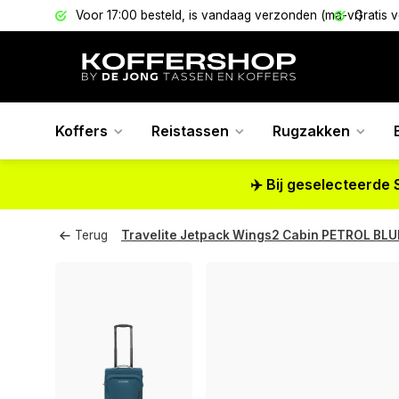
els
Voor 17:00 besteld, is vandaag verzonden (ma-vr)
Gratis 
Koffers
Reistassen
Rugzakken
✈️ Bij geselecteerde 
Terug
Travelite Jetpack Wings2 Cabin PETROL BLU