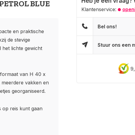
Heb je een vraag? 
n PETROL BLUE
Klantenservice:
openi
Bel ons!
pacte en praktische
zij de stevige
Stuur ons een m
 het lichte gewicht
9
n formaat van H 40 x
et meerdere vakken en
netjes georganiseerd.
s op reis kunt gaan