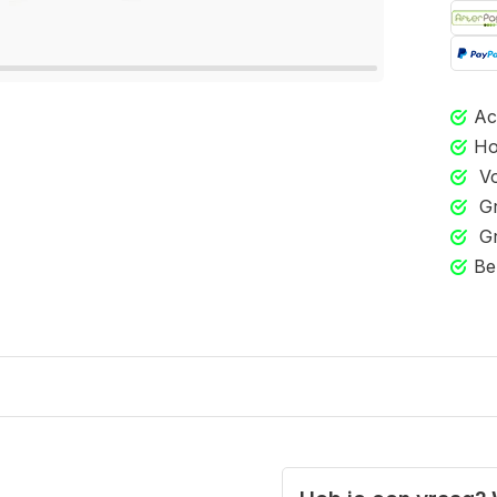
Ac
Ho
Vo
Gr
Gr
Be