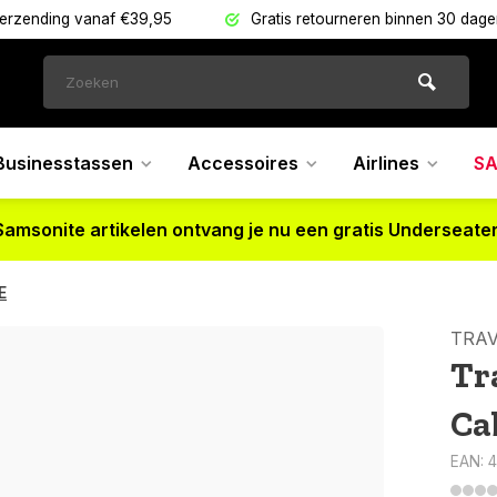
verzending vanaf €39,95
Gratis retourneren binnen 30 dag
Businesstassen
Accessoires
Airlines
SA
Samsonite artikelen ontvang je nu een gratis Underseater
E
TRAV
Tr
Ca
EAN: 