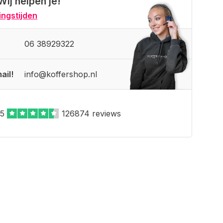
Wij helpen je!
ngstijden
06 38929322
ail!
info@koffershop.nl
,5
126874 reviews