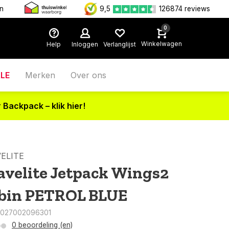
en
9,5
126874 reviews
0
Winkelwagen
Help
Inloggen
Verlanglijst
LE
Merken
Over ons
 Backpack – klik hier!
ELITE
avelite Jetpack Wings2
bin PETROL BLUE
4027002096301
0 beoordeling (en)