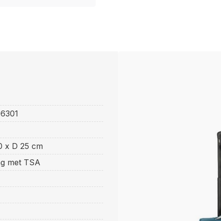
E
6301
0 x D 25 cm
ing met TSA