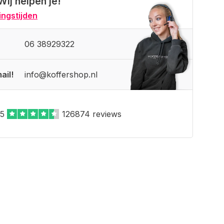
Wij helpen je!
ngstijden
06 38929322
ail!
info@koffershop.nl
,5
126874 reviews