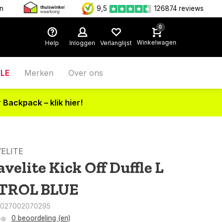
en
9,5
126874 reviews
0
Winkelwagen
Help
Inloggen
Verlanglijst
LE
Merken
Over ons
 Backpack – klik hier!
ELITE
velite Kick Off Duffle L
TROL BLUE
4027002070295
0 beoordeling (en)