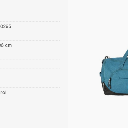
E
0295
36 cm
rol