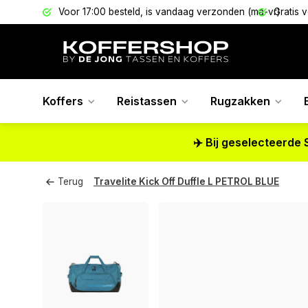
els
Voor 17:00 besteld, is vandaag verzonden (ma-vr)
Gratis 
Koffers
Reistassen
Rugzakken
✈️ Bij geselecteerde 
Terug
Travelite Kick Off Duffle L PETROL BLUE