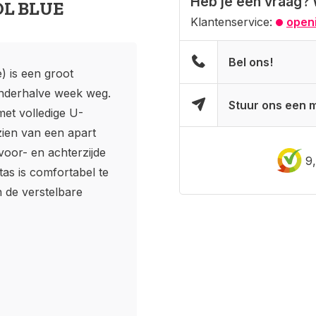
Heb je een vraag? 
ROL BLUE
Klantenservice:
openi
Bel ons!
) is een groot
 anderhalve week weg.
Stuur ons een m
et volledige U-
rzien van een apart
oor- en achterzijde
9
stas is comfortabel te
 de verstelbare