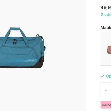
49,
Grati
Maak
Op
-