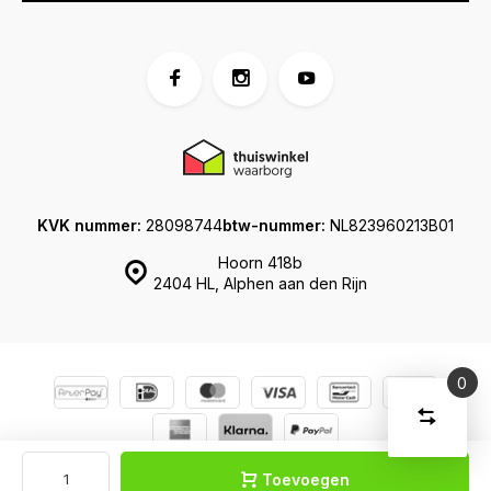
KVK nummer:
28098744
btw-nummer:
NL823960213B01
Hoorn 418b
2404 HL, Alphen aan den Rijn
0
Vergelijk
Start
producte
U
© Koffershop
Sitemap
Verwijder
heeft
alle
Toevoegen
producten