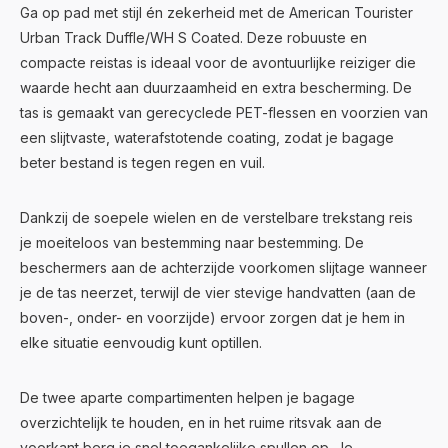
Ga op pad met stijl én zekerheid met de American Tourister
Urban Track Duffle/WH S Coated. Deze robuuste en
compacte reistas is ideaal voor de avontuurlijke reiziger die
waarde hecht aan duurzaamheid en extra bescherming. De
tas is gemaakt van gerecyclede PET-flessen en voorzien van
een slijtvaste, waterafstotende coating, zodat je bagage
beter bestand is tegen regen en vuil.
Dankzij de soepele wielen en de verstelbare trekstang reis
je moeiteloos van bestemming naar bestemming. De
beschermers aan de achterzijde voorkomen slijtage wanneer
je de tas neerzet, terwijl de vier stevige handvatten (aan de
boven-, onder- en voorzijde) ervoor zorgen dat je hem in
elke situatie eenvoudig kunt optillen.
De twee aparte compartimenten helpen je bagage
overzichtelijk te houden, en in het ruime ritsvak aan de
voorkant berg je snel toegankelijke spullen op. Je