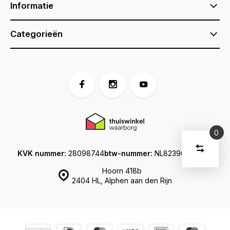
Informatie
Categorieën
0
Vergelijk
Start
KVK nummer:
28098744
btw-nummer:
NL823960213B01
producte
U
Verwijder
Hoorn 418b
heeft
alle
2404 HL, Alphen aan den Rijn
producten
vergelijki
geen
artikelen
in uw
winkelwage