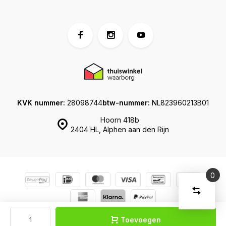
KVK nummer:
28098744
btw-nummer:
NL823960213B01
Hoorn 418b
2404 HL, Alphen aan den Rijn
0
Vergelijk
Start
producte
U
© Koffershop
Sitemap
Verwijder
heeft
alle
Toevoegen
producten