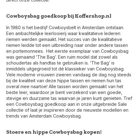
Cowboysbag goedkoop bij Koffershop.nl
In 1980 is het bedrijf Cowboysbelt in Amsterdam ontstaan.
Een ambachtelijke leerlooierij waar kwalitatieve lederen
riemen werden gemaakt. Het succes van de kwalitatieve
riemen leidde tot een uitbreiding naar onder andere tassen
en portemonnees. Het eerste exemplaar van Cowboysbag
was genaamd ‘The Bag’. Een ruim model dat zowel als
schoudertas als handtas te gebruiken is. ‘The Bag’ is
inmiddels uitgegroeid tot dé klassieker van Cowboysbag.
Vele moderne vrouwen zweren vandaag de dag nog steeds
bij de kwaliteit van deze hippe tassen en nemen hun tas
overal mee naartoe! Alle tassen worden gemaakt van het
beste leer, waardoor je bent verzekerd van een goede,
stevige en duurzame tas waarvan je jaren kunt genieten. Tref
een Cowboysbag goedkoop aan in onze uitgebreide Sale
collectie of laat je inspireren door de nieuwste modellen en
trends van Amsterdam Cowboysbag.
Voor 17:00 besteld, is vandaag verzonden (ma-vr)
Stoere en hippe Cowboysbag kopen!