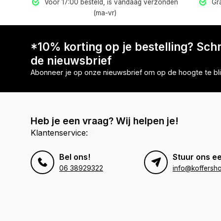
els
Voor 17:00 besteld, is vandaag verzonden
Gra
(ma-vr)
*10% korting op je bestelling? Schri
de nieuwsbrief
Abonneer je op onze nieuwsbrief om op de hoogte te bli
Heb je een vraag? Wij helpen je!
Klantenservice:
Bel ons!
Stuur ons ee
06 38929322
info@koffersho