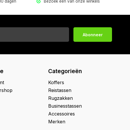
 30 dagen
Bezoek één van onze winkels
Abonneer
ie
Categorieën
nt
Koffers
ershop
Reistassen
Rugzakken
Businesstassen
Accessoires
Merken