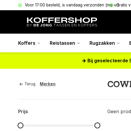
els
Voor 17:00 besteld, is vandaag verzonden (ma-vr)
Gratis 
Koffers
Reistassen
Rugzakken
✈️ Bij geselecteerde 
COW
Terug
Merken
Prijs
Geen prod