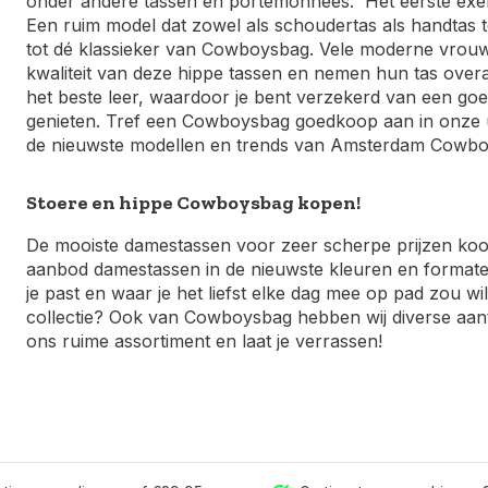
onder andere tassen en portemonnees. Het eerste ex
Een ruim model dat zowel als schoudertas als handtas te
tot dé klassieker van Cowboysbag. Vele moderne vrouw
kwaliteit van deze hippe tassen en nemen hun tas over
het beste leer, waardoor je bent verzekerd van een goe
genieten. Tref een Cowboysbag goedkoop aan in onze uit
de nieuwste modellen en trends van Amsterdam Cowbo
Stoere en hippe Cowboysbag kopen!
De mooiste damestassen voor zeer scherpe prijzen koop 
aanbod damestassen in de nieuwste kleuren en formaten. Z
je past en waar je het liefst elke dag mee op pad zou w
collectie? Ook van Cowboysbag hebben wij diverse aantr
ons ruime assortiment en laat je verrassen!