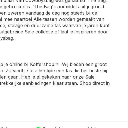
emplaar van Cowboysbag was genaamd ‘The Bag’.
 gebruiken is. ‘The Bag’ is inmiddels uitgegroeid
en zweren vandaag de dag nog steeds bij de
al mee naartoe! Alle tassen worden gemaakt van
de, stevige en duurzame tas waarvan je jaren kunt
gebreide Sale collectie of laat je inspireren door
ysbag.
je online bij Koffershop.nl. Wij bieden een groot
o vindt je te allen tijde een tas die het beste bij
illen gaan. Heb je al gekeken naar onze Sale
ekkelijke aanbiedingen klaar staan. Shop direct in