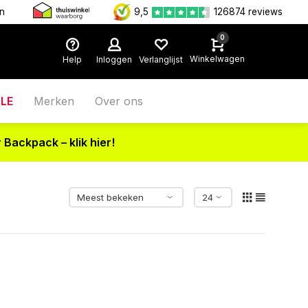
en
9,5
126874 reviews
0
Winkelwagen
Help
Inloggen
Verlanglijst
LE
Merken
Over ons
 Backpack – klik hier!