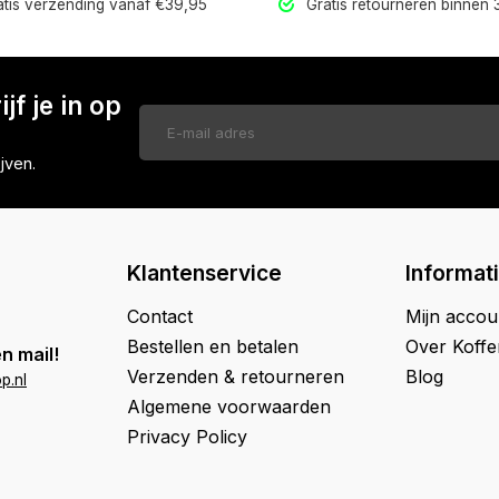
tis verzending vanaf €39,95
Gratis retourneren binnen
jf je in op
jven.
Klantenservice
Informat
Contact
Mijn accou
Bestellen en betalen
Over Koff
n mail!
Verzenden & retourneren
Blog
p.nl
Algemene voorwaarden
Privacy Policy