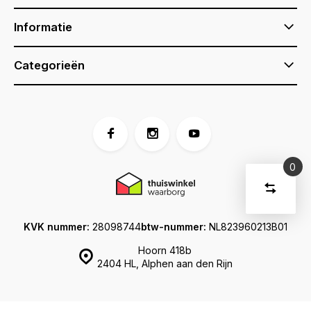
Informatie
Categorieën
0
Vergelijk
Start
producte
U
Verwijder
heeft
alle
KVK nummer:
28098744
btw-nummer:
NL823960213B01
producten
vergelijki
geen
Hoorn 418b
artikelen
2404 HL, Alphen aan den Rijn
in uw
winkelwage