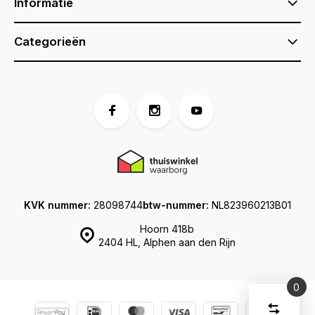
Informatie
Categorieën
KVK nummer:
28098744
btw-nummer:
NL823960213B01
Hoorn 418b
2404 HL, Alphen aan den Rijn
0
Vergelijk
Start