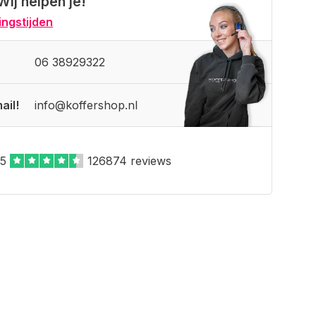
Wij helpen je!
ngstijden
06 38929322
ail!
info@koffershop.nl
,5
126874 reviews