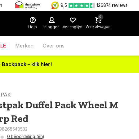
en
9,5
126874 reviews
0
Winkelwagen
Help
Inloggen
Verlanglijst
LE
Merken
Over ons
 Backpack – klik hier!
TPAK
stpak Duffel Pack Wheel M
rp Red
198265548532
0 beoordeling (en)