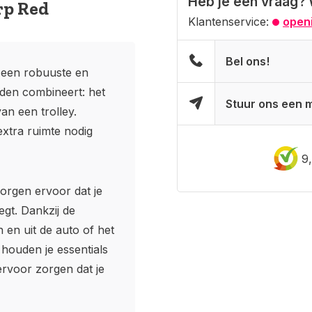
Heb je een vraag? 
rp Red
Klantenservice:
openi
Bel ons!
 een robuuste en
lden combineert: het
Stuur ons een m
an een trolley.
extra ruimte nodig
9
orgen ervoor dat je
gt. Dankzij de
n en uit de auto of het
 houden je essentials
rvoor zorgen dat je