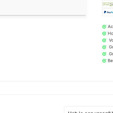
Ac
Ho
Vo
Gr
Gr
Be