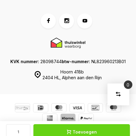
KVK nummer:
28098744
btw-nummer:
NL823960213B01
Hoorn 418b
2404 HL, Alphen aan den Rijn
0
Vergelijk
Start
producte
U
Verwijder
heeft
alle
producten
vergelijki
geen
artikelen
© Koffershop
Sitemap
in uw
Toevoegen
winkelwage