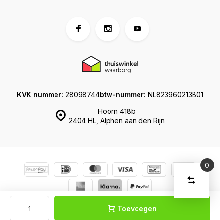
KVK nummer:
28098744
btw-nummer:
NL823960213B01
Hoorn 418b
2404 HL, Alphen aan den Rijn
0
Vergelijk
Start
producte
U
© Koffershop
Sitemap
Verwijder
heeft
alle
Toevoegen
producten
vergelijki
geen