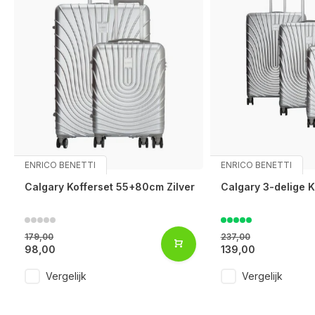
ENRICO BENETTI
ENRICO BENETTI
Calgary Kofferset 55+80cm Zilver
Calgary 3-delige K
179,00
237,00
98,00
139,00
Vergelijk
Vergelijk