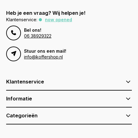
Heb je een vraag? Wij helpen je!
Klantenservice:
now opened
Bel ons!
06 38929322
Stuur ons een mail!
info@koffershop.nl
Klantenservice
Informatie
Categorieën