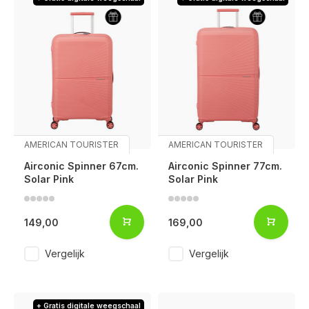
AMERICAN TOURISTER
AMERICAN TOURISTER
Airconic Spinner 67cm.
Airconic Spinner 77cm.
Solar Pink
Solar Pink
149,00
169,00
Vergelijk
Vergelijk
+ Gratis digitale weegschaal