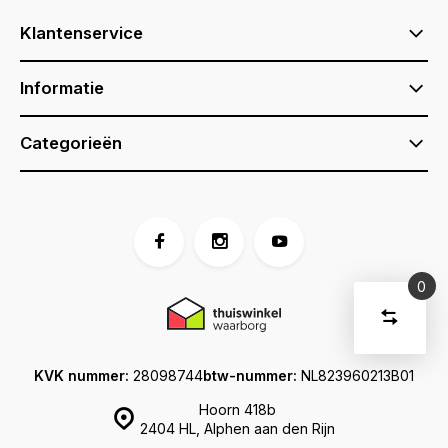
Klantenservice
Informatie
Categorieën
0
Vergelijk
Start
producte
U
Verwijder
heeft
alle
KVK nummer:
28098744
btw-nummer:
NL823960213B01
producten
vergelijki
geen
artikelen
Hoorn 418b
in uw
2404 HL, Alphen aan den Rijn
winkelwage