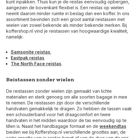
kunt inpakken. Thuis kun je de reistas eenvoudig opbergen,
aangezien de bovenkant flexibel is. Een reistas op wielen
neemt daarom minder ruimte in beslag dan een koffer. In ons
assortiment bevinden zich een groot aantal reistassen met
wielen van zowel bekende als minder bekende merken. Bij
koffershop.nl vind je reistassen van hoogwaardige kwaliteit,
namelijk:
Samsonite reistas
,
Eastpak reistas
The North Face reistas
.
Reistassen zonder wielen
De reistassen zonder wielen zijn gemaakt van lichte
materialen en sterk genoeg om alle soorten bagage in mee
te nemen. De reistassen zijn door de verschillende
handvaten gemakkelijk te dragen. Zo hebben de tassen vaak
een schouderband voor het draagcomfort en twee
handvaten in het midden waardoor de tas eenvoudig op te
tillen is. Naast het handbagage formaat en de
weekendtas
bieden we bij Koffershop.nl verschillende groottes aan, de
juiste grootte van je reistas hangt af van de duur van de reis.