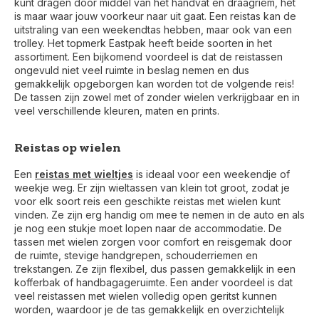
kunt dragen door middel van het handvat en draagriem, het
is maar waar jouw voorkeur naar uit gaat. Een reistas kan de
uitstraling van een weekendtas hebben, maar ook van een
trolley. Het topmerk Eastpak heeft beide soorten in het
assortiment. Een bijkomend voordeel is dat de reistassen
ongevuld niet veel ruimte in beslag nemen en dus
gemakkelijk opgeborgen kan worden tot de volgende reis!
De tassen zijn zowel met of zonder wielen verkrijgbaar en in
veel verschillende kleuren, maten en prints.
Reistas op wielen
Een
reistas met wieltjes
is ideaal voor een weekendje of
weekje weg. Er zijn wieltassen van klein tot groot, zodat je
voor elk soort reis een geschikte reistas met wielen kunt
vinden. Ze zijn erg handig om mee te nemen in de auto en als
je nog een stukje moet lopen naar de accommodatie. De
tassen met wielen zorgen voor comfort en reisgemak door
de ruimte, stevige handgrepen, schouderriemen en
trekstangen. Ze zijn flexibel, dus passen gemakkelijk in een
kofferbak of handbagageruimte. Een ander voordeel is dat
veel reistassen met wielen volledig open geritst kunnen
worden, waardoor je de tas gemakkelijk en overzichtelijk