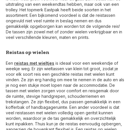
uitstraling van een weekendtas hebben, maar ook van een
trolley. Het topmerk Eastpak heeft beide soorten in het
assortiment. Een bijkomend voordeel is dat de reistassen
ongevuld niet veel ruimte in beslag nemen en dus
gemakkelijk opgeborgen kan worden tot de volgende reis!
De tassen zijn zowel met of zonder wielen verkrijgbaar en in
veel verschillende kleuren, maten en prints.
Reistas op wielen
Een
reistas met wieltjes
is ideaal voor een weekendje of
weekje weg. Er zijn wieltassen van klein tot groot, zodat je
voor elk soort reis een geschikte reistas met wielen kunt
vinden. Ze zijn erg handig om mee te nemen in de auto en als
je nog een stukje moet lopen naar de accommodatie. De
tassen met wielen zorgen voor comfort en reisgemak door
de ruimte, stevige handgrepen, schouderriemen en
trekstangen. Ze zijn flexibel, dus passen gemakkelijk in een
kofferbak of handbagageruimte. Een ander voordeel is dat
veel reistassen met wielen volledig open geritst kunnen
worden, waardoor je de tas gemakkelijk en overzichtelijk
kunt inpakken. Thuis kun je de reistas eenvoudig opbergen,
aangezien de bovenkant flexibel is. Een reistas op wielen