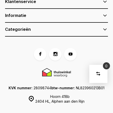
Klantenservice
Informatie
Categorieën
0
Vergelijk
Start
producte
U
Verwijder
heeft
alle
KVK nummer:
28098744
btw-nummer:
NL823960213B01
producten
vergelijki
geen
Hoorn 418b
artikelen
2404 HL, Alphen aan den Rijn
in uw
winkelwage