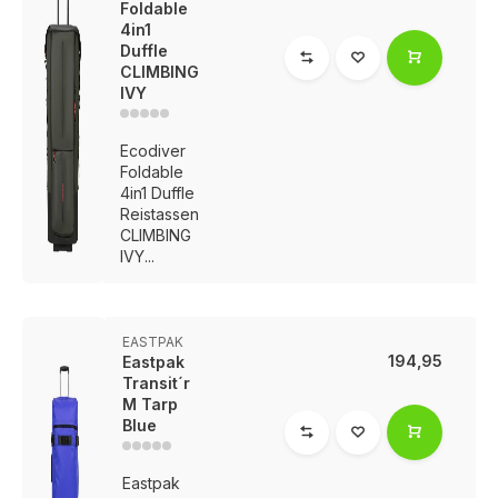
Foldable
4in1
Duffle
CLIMBING
IVY
Ecodiver
Foldable
4in1 Duffle
Reistassen
CLIMBING
IVY...
EASTPAK
194,95
Eastpak
Transit´r
M Tarp
Blue
Eastpak