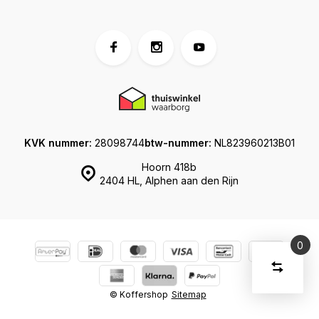
KVK nummer:
28098744
btw-nummer:
NL823960213B01
Hoorn 418b
2404 HL, Alphen aan den Rijn
0
Vergelijk
Start
producte
U
© Koffershop
Sitemap
Verwijder
heeft
alle
producten
geen