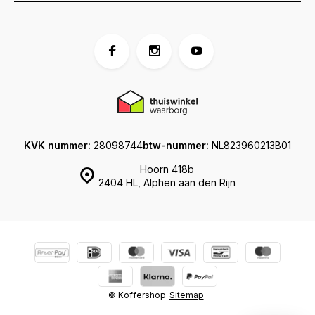
KVK nummer:
28098744
btw-nummer:
NL823960213B01
Hoorn 418b
2404 HL, Alphen aan den Rijn
© Koffershop
Sitemap