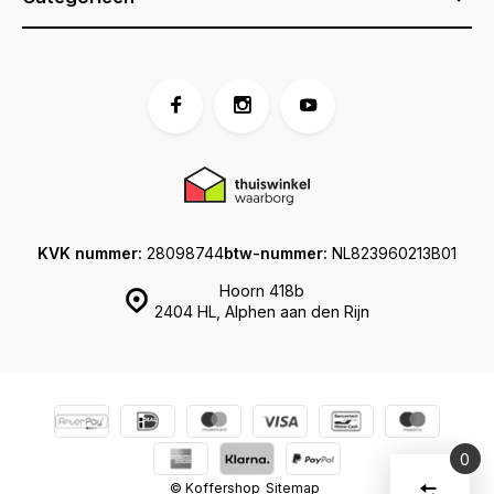
KVK nummer:
28098744
btw-nummer:
NL823960213B01
Hoorn 418b
2404 HL, Alphen aan den Rijn
0
Vergelijk
© Koffershop
Sitemap