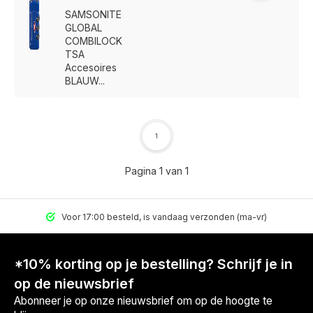
SAMSONITE
GLOBAL
COMBILOCK
TSA
Accesoires
BLAUW...
1
Pagina 1 van 1
Voor 17:00 besteld, is vandaag verzonden (ma-vr)
*10% korting op je bestelling? Schrijf je in
Voor 17:00 besteld, is vandaag verzonden (ma-vr)
op de nieuwsbrief
Abonneer je op onze nieuwsbrief om op de hoogte te