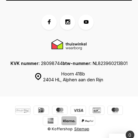
KVK nummer:
28098744
btw-nummer:
NL823960213B01
Hoorn 418b
2404 HL, Alphen aan den Rijn
© Koffershop
Sitemap
0