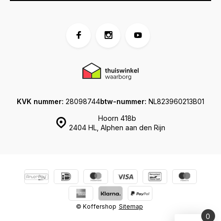
KVK nummer:
28098744
btw-nummer:
NL823960213B01
Hoorn 418b
2404 HL, Alphen aan den Rijn
© Koffershop
Sitemap
0