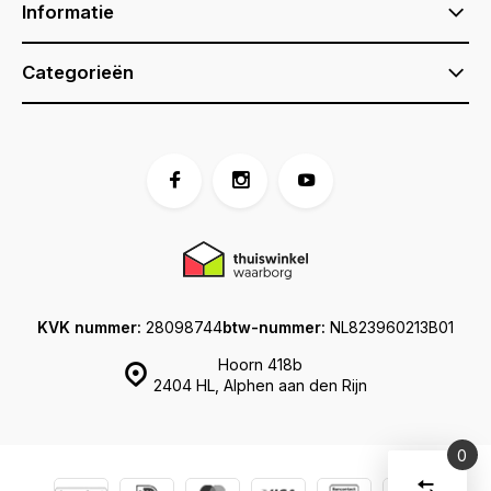
Informatie
Categorieën
KVK nummer:
28098744
btw-nummer:
NL823960213B01
Hoorn 418b
2404 HL, Alphen aan den Rijn
0
Vergelijk
Start