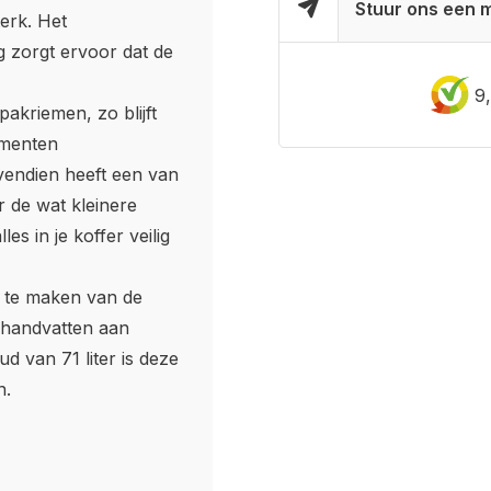
Stuur ons een m
terk. Het
g zorgt ervoor dat de
9
akriemen, zo blijft
imenten
ovendien heeft een van
r de wat kleinere
s in je koffer veilig
ik te maken van de
e handvatten aan
d van 71 liter is deze
n.