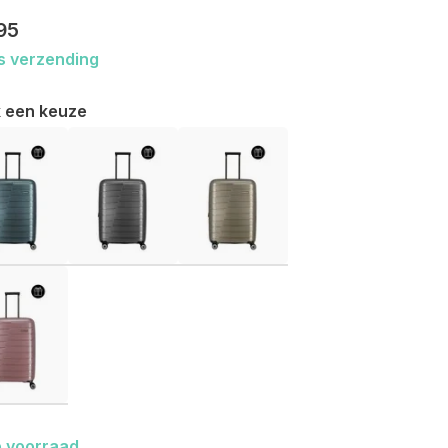
95
s verzending
 een keuze
 voorraad