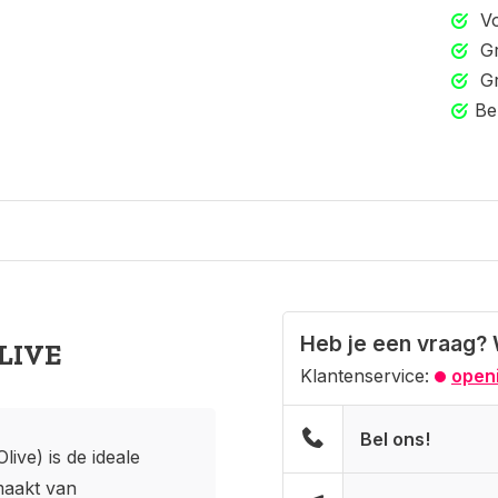
Vo
Gr
Gr
Be
Heb je een vraag? 
OLIVE
Klantenservice:
openi
Bel ons!
ive) is de ideale
maakt van