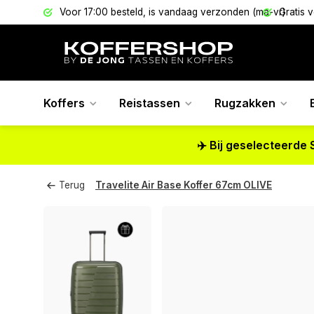
els
Voor 17:00 besteld, is vandaag verzonden (ma-vr)
Gratis 
Koffers
Reistassen
Rugzakken
✈️ Bij geselecteerde 
Terug
Travelite Air Base Koffer 67cm OLIVE