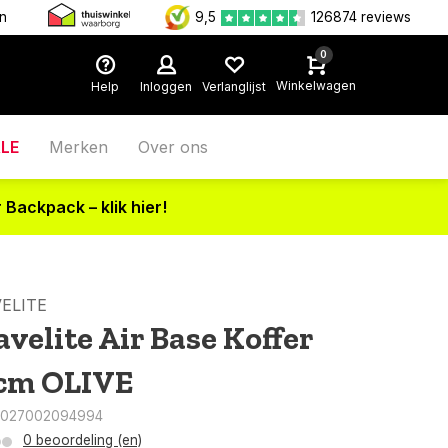
en
9,5
126874 reviews
0
Winkelwagen
Help
Inloggen
Verlanglijst
LE
Merken
Over ons
 Backpack – klik hier!
ELITE
avelite Air Base Koffer
cm OLIVE
4027002094994
0 beoordeling (en)