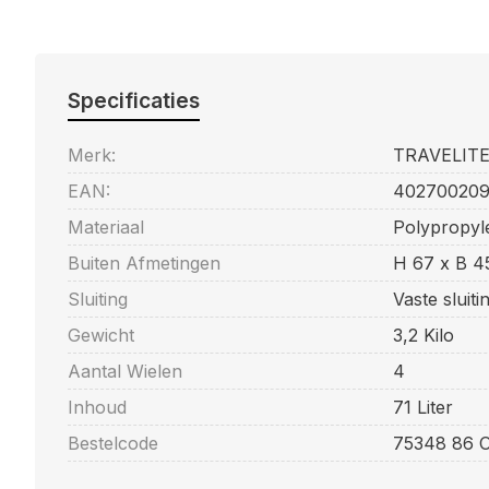
Specificaties
Merk:
TRAVELIT
EAN:
40270020
Materiaal
Polypropyl
Buiten Afmetingen
H 67 x B 4
Sluiting
Vaste sluit
Gewicht
3,2 Kilo
Aantal Wielen
4
Inhoud
71 Liter
Bestelcode
75348 86 O