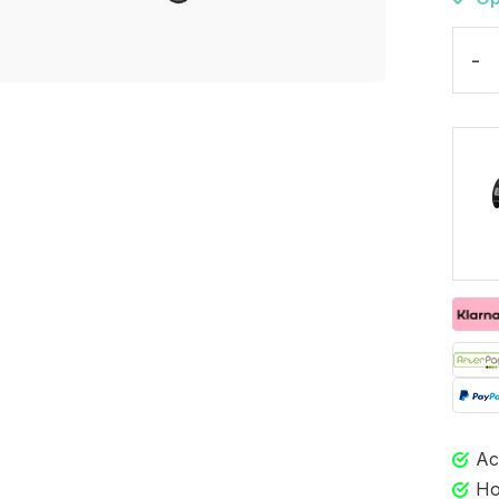
-
Ac
Ho