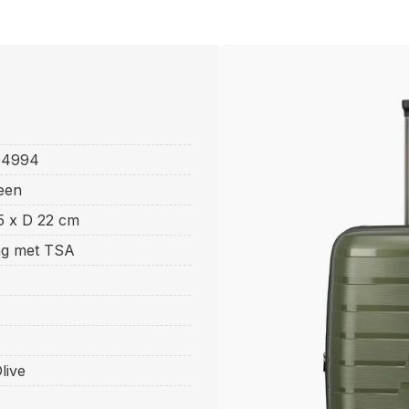
E
94994
een
5 x D 22 cm
ing met TSA
live