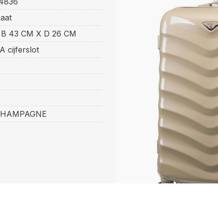
4836
aat
 B 43 CM X D 26 CM
 cijferslot
CHAMPAGNE