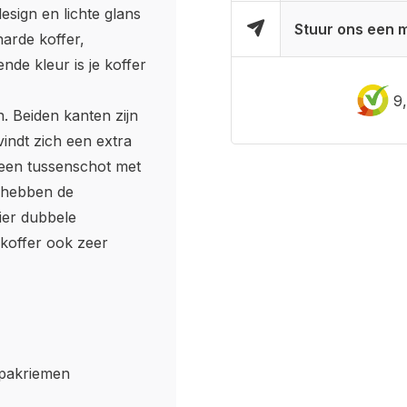
sign en lichte glans
Stuur ons een m
harde koffer,
nde kleur is je koffer
9
n. Beiden kanten zijn
indt zich een extra
 een tussenschot met
e hebben de
ier dubbele
 koffer ook zeer
npakriemen