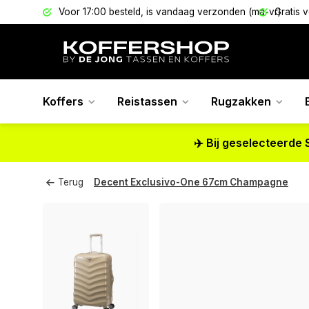
els
Voor 17:00 besteld, is vandaag verzonden (ma-vr)
Gratis 
Koffers
Reistassen
Rugzakken
✈️ Bij geselecteerde 
Terug
Decent Exclusivo-One 67cm Champagne