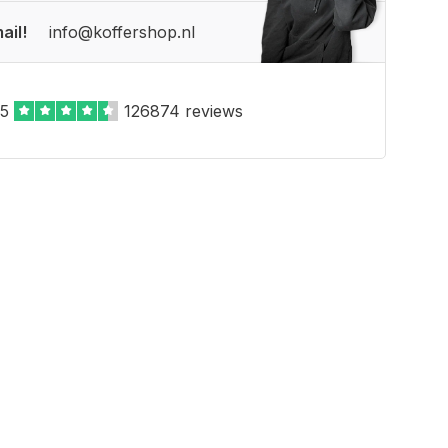
ail!
info@koffershop.nl
,5
126874 reviews