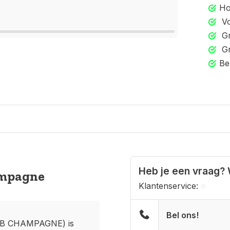
Ho
Vo
Gr
Gr
Be
Heb je een vraag? 
ampagne
Klantenservice:
Bel ons!
89B CHAMPAGNE) is