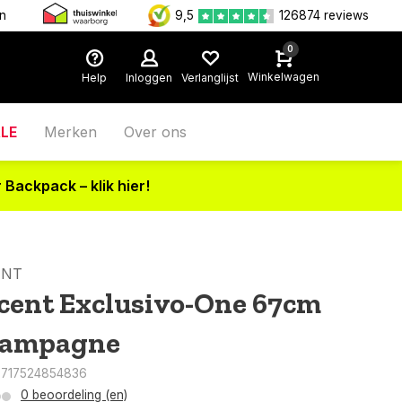
en
9,5
126874 reviews
0
Winkelwagen
Help
Inloggen
Verlanglijst
LE
Merken
Over ons
 Backpack – klik hier!
ENT
cent Exclusivo-One 67cm
ampagne
8717524854836
0 beoordeling (en)