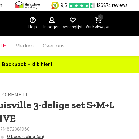
en
9,5
126874 reviews
0
Winkelwagen
Help
Inloggen
Verlanglijst
LE
Merken
Over ons
 Backpack – klik hier!
CO BENETTI
uisville 3-delige set S+M+L
IVE
8714872381960
0 beoordeling (en)