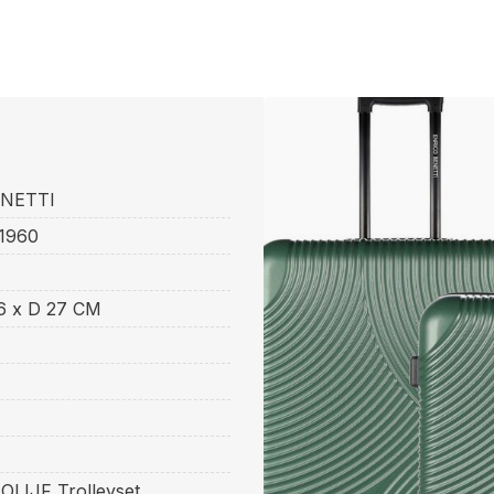
ENETTI
1960
6 x D 27 CM
OLIJF Trolleyset