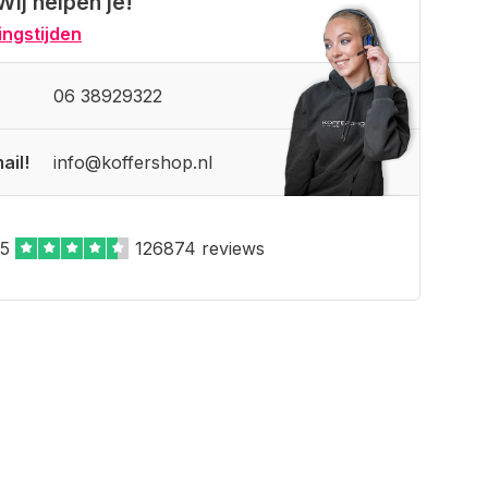
Wij helpen je!
ngstijden
06 38929322
ail!
info@koffershop.nl
,5
126874 reviews