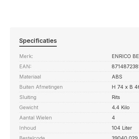
Specificaties
Merk:
ENRICO B
EAN:
871487238
Materiaal
ABS
Buiten Afmetingen
H 74 x B 4
Sluiting
Rits
Gewicht
4.4 Kilo
Aantal Wielen
4
Inhoud
104 Liter
Bestelcode
39040 029 