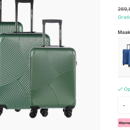
269,
Grati
Maak
Op
-