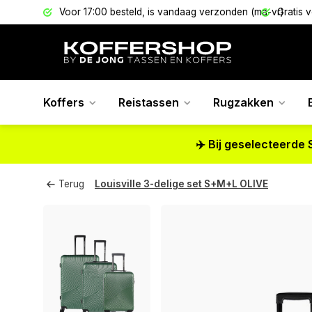
els
Voor 17:00 besteld, is vandaag verzonden (ma-vr)
Gratis 
Koffers
Reistassen
Rugzakken
✈️ Bij geselecteerde 
Terug
Louisville 3-delige set S+M+L OLIVE