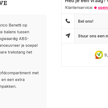
Heb je een vraag? 
IVE
Klantenservice:
openi
Bel ons!
rico Benetti op
te balans tussen
Stuur ons een m
oogwaardig ABS-
anoeuvreer je soepel
bare trekstang het
9
hoofdcompartiment met
n en een extra
inpakken.