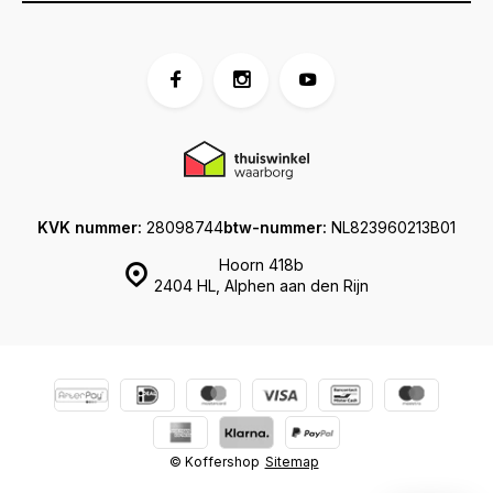
KVK nummer:
28098744
btw-nummer:
NL823960213B01
Hoorn 418b
2404 HL, Alphen aan den Rijn
© Koffershop
Sitemap