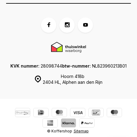
KVK nummer:
28098744
btw-nummer:
NL823960213B01
Hoorn 418b
2404 HL, Alphen aan den Rijn
© Koffershop
Sitemap