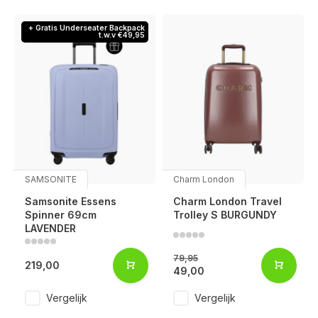
+ Gratis Underseater Backpack
t.w.v €49,95
SAMSONITE
Charm London
Samsonite Essens
Charm London Travel
Spinner 69cm
Trolley S BURGUNDY
LAVENDER
79,95
219,00
49,00
Vergelijk
Vergelijk