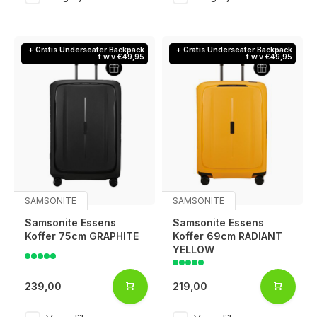
+ Gratis Underseater Backpack
+ Gratis Underseater Backpack
t.w.v €49,95
t.w.v €49,95
SAMSONITE
SAMSONITE
Samsonite Essens
Samsonite Essens
Koffer 75cm GRAPHITE
Koffer 69cm RADIANT
YELLOW
239,00
219,00