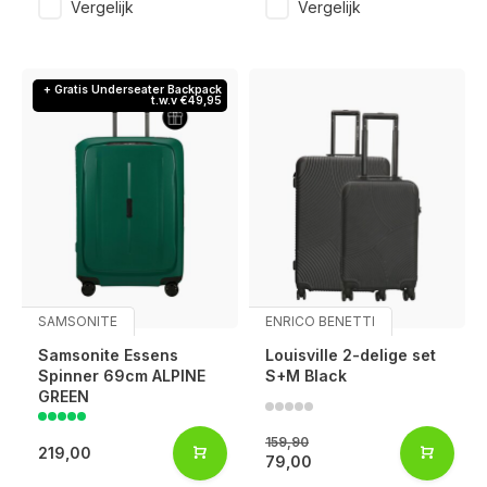
Vergelijk
Vergelijk
+ Gratis Underseater Backpack
t.w.v €49,95
SAMSONITE
ENRICO BENETTI
Samsonite Essens
Louisville 2-delige set
Spinner 69cm ALPINE
S+M Black
GREEN
159,90
219,00
79,00