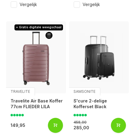
Vergelijk
Vergelijk
+ Gratis digitale weegschaal
TRAVELITE
SAMSONITE
Travelite Air Base Koffer
S'cure 2-delige
77cm FLIEDER LILA
Kofferset Black
458,00
149,95
285,00