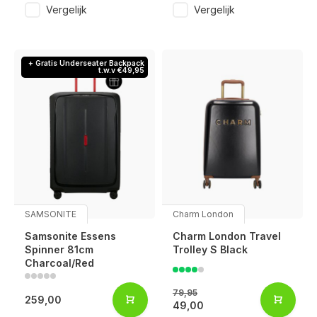
Vergelijk
Vergelijk
+ Gratis Underseater Backpack
t.w.v €49,95
SAMSONITE
Charm London
Samsonite Essens
Charm London Travel
Spinner 81cm
Trolley S Black
Charcoal/Red
79,95
259,00
49,00