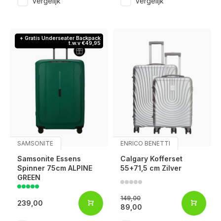
Vergelijk
Vergelijk
+ Gratis Underseater Backpack
t.w.v €49,95
SAMSONITE
ENRICO BENETTI
Samsonite Essens
Calgary Kofferset
Spinner 75cm ALPINE
55+71,5 cm Zilver
GREEN
149,00
239,00
89,00