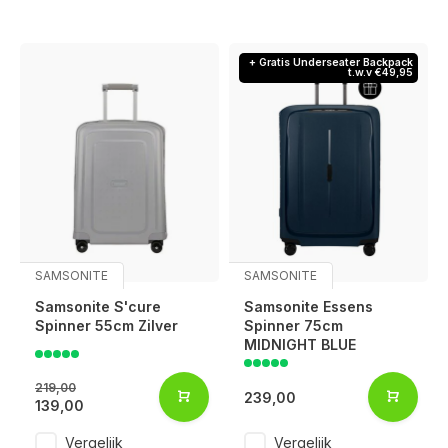
+ Gratis Underseater Backpack
t.w.v €49,95
SAMSONITE
SAMSONITE
Samsonite S'cure
Samsonite Essens
Spinner 55cm Zilver
Spinner 75cm
MIDNIGHT BLUE
219,00
239,00
139,00
Vergelijk
Vergelijk