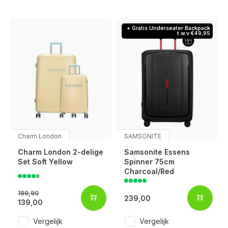
+ Gratis Underseater Backpack
t.w.v €49,95
Charm London
SAMSONITE
Charm London 2-delige
Samsonite Essens
Set Soft Yellow
Spinner 75cm
Charcoal/Red
199,90
239,00
139,00
Vergelijk
Vergelijk