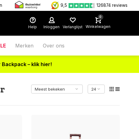
en
9,5
126874 reviews
0
Winkelwagen
Help
Inloggen
Verlanglijst
LE
Merken
Over ons
 Backpack – klik hier!
ar