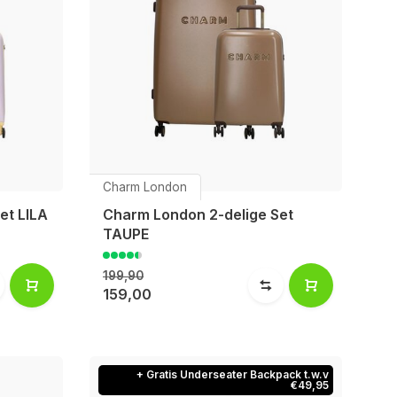
Charm London
et LILA
Charm London 2-delige Set
TAUPE
199,90
159,00
+ Gratis Underseater Backpack t.w.v
€49,95