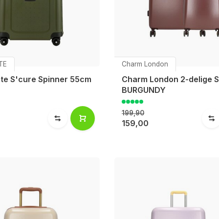
TE
Charm London
te S'cure Spinner 55cm
Charm London 2-delige S
BURGUNDY
199,90
159,00