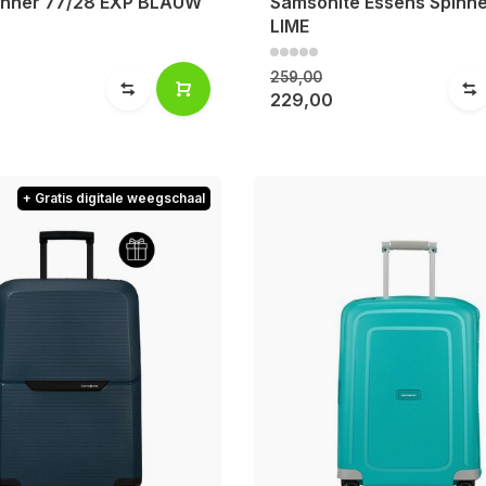
inner 77/28 EXP BLAUW
Samsonite Essens Spinn
LIME
259,00
229,00
+ Gratis digitale weegschaal