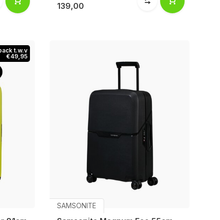
139,00
pack t.w.v
€49,95
SAMSONITE