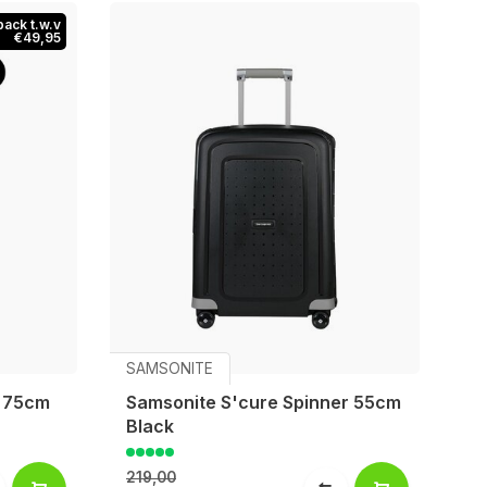
pack t.w.v
€49,95
SAMSONITE
r 75cm
Samsonite S'cure Spinner 55cm
Black
219,00