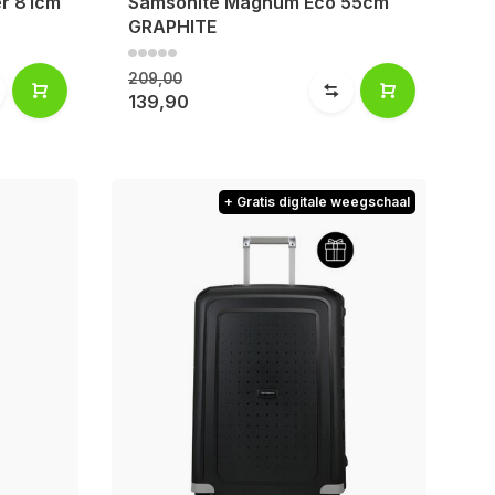
er 81cm
Samsonite Magnum Eco 55cm
GRAPHITE
209,00
139,90
+ Gratis digitale weegschaal