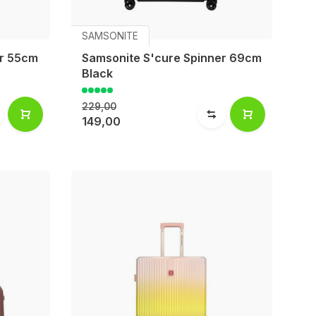
SAMSONITE
er 55cm
Samsonite S'cure Spinner 69cm
Black
229,00
149,00