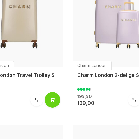
ndon
Charm London
ondon Travel Trolley S
Charm London 2-delige S
199,90
139,00