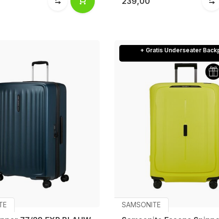
239,00
+ Gratis Underseater Back
TE
SAMSONITE