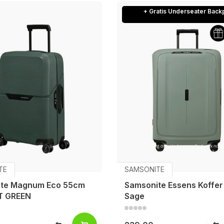
+ Gratis Underseater Back
TE
SAMSONITE
ite Magnum Eco 55cm
Samsonite Essens Koffe
T GREEN
Sage