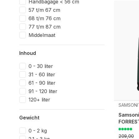
Handbagage < 56 cm
57 t/m 67 cm
68 t/m 76 cm
77 t/m 87 cm
Middelmaat
Inhoud
0 - 30 liter
31 - 60 liter
61 - 90 liter
91 - 120 liter
120+ liter
SAMSONI
Samson
Gewicht
FORRES
0 - 2 kg
209,00