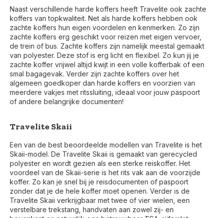
Naast verschillende harde koffers heeft Travelite ook zachte
koffers van topkwaliteit. Net als harde koffers hebben ook
zachte koffers hun eigen voordelen en kenmerken. Zo zijn
zachte koffers erg geschikt voor reizen met eigen vervoer,
de trein of bus. Zachte koffers zijn namelijk meestal gemaakt
van polyester. Deze stof is erg licht en flexibel. Zo kun jij je
zachte koffer vrijwel altijd kwijt in een volle kofferbak of een
smal bagagevak. Verder zijn zachte koffers over het
algemeen goedkoper dan harde koffers en voorzien van
meerdere vakjes met ritssluiting, ideaal voor jouw paspoort
of andere belangrijke documenten!
Travelite Skaii
Een van de best beoordeelde modellen van Travelite is het
Skaii-model. De Travelite Skaii is gemaakt van gerecycled
polyester en wordt gezien als een sterke reiskoffer. Het
voordeel van de Skaii-serie is het rits vak aan de voorzijde
koffer. Zo kan je snel bij je reisdocumenten of paspoort
zonder dat je de hele koffer moet openen. Verder is de
Travelite Skaii verkrijgbaar met twee of vier wielen, een
verstelbare trekstang, handvaten aan zowel zij- en